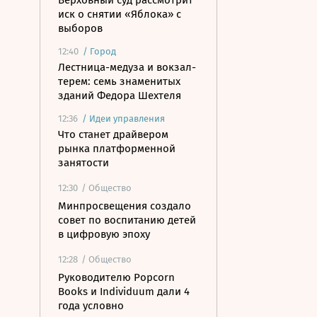
Верховный суд рассмотрит
иск о снятии «Яблока» с
выборов
12:40
/
Город
Лестница-медуза и вокзал-
терем: семь знаменитых
зданий Федора Шехтеля
12:36
/
Идеи управления
Что станет драйвером
рынка платформенной
занятости
12:30
/ Общество
Минпросвещения создало
совет по воспитанию детей
в цифровую эпоху
12:28
/ Общество
Руководителю Popcorn
Books и Individuum дали 4
года условно