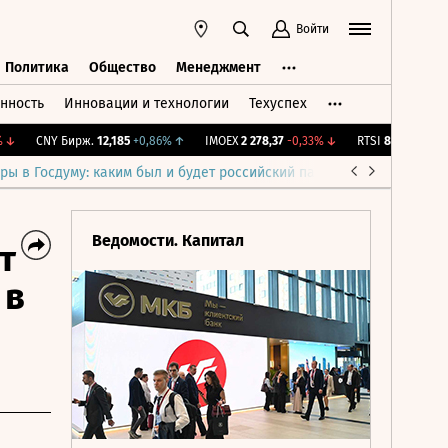
Войти
Политика
Общество
Менеджмент
нность
Инновации и технологии
Техуспех
ть
Политика
Общество
Менеджмент
CNY Бирж.
12,185
+0,86%
↑
IMOEX
2 278,37
-0,33%
↓
RTSI
881,66
-0,33%
ры в Госдуму: каким был и будет российский парламент
Война н
Ведомости. Капитал
т
 в