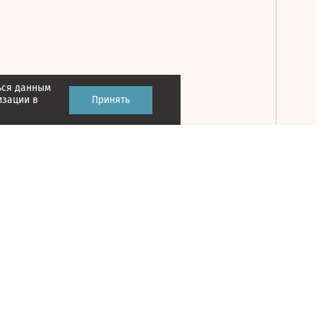
ься данным
Принять
изации в