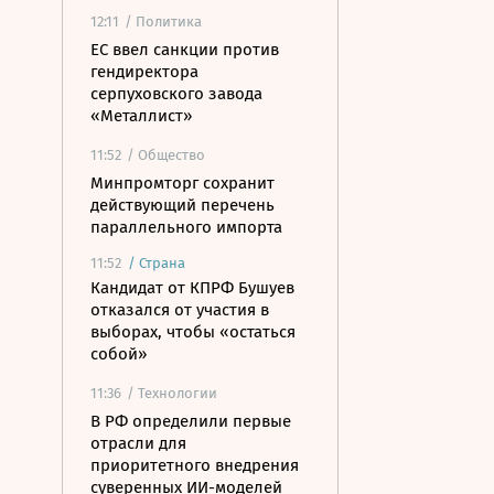
12:11
/ Политика
ЕС ввел санкции против
гендиректора
серпуховского завода
«Металлист»
11:52
/ Общество
Минпромторг сохранит
действующий перечень
параллельного импорта
11:52
/
Страна
Кандидат от КПРФ Бушуев
отказался от участия в
выборах, чтобы «остаться
собой»
11:36
/ Технологии
В РФ определили первые
отрасли для
приоритетного внедрения
суверенных ИИ-моделей