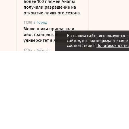
Более 100 пляжей Анапы
получили разрешение на
открытие пляжного сезона
11:00
/
Город
Мошенники приглашали
иностранцев в фальшивый
На нашем сайте используются c
университет в Хельсинки
сайтом, вы подтверждаете свое
соответствии с
Политикой в отн
10:54
/ Бизнес
Wildberries запустит
программу по открытию
хабов для хранения
товаров
10:52
/ Политика
Путин назначил нового
замглавы
Россотрудничества
10:48
/
Страна
Белгородская область
выплатила 50 млн рублей