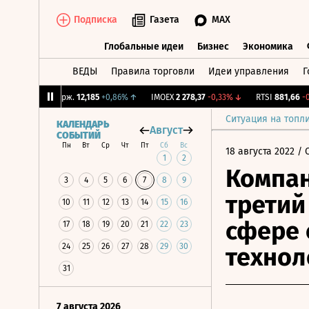
Подписка
Газета
MAX
Глобальные идеи
Бизнес
Экономика
ВЕДЫ
Правила торговли
Идеи управления
Г
Глобальные идеи
Бизнес
Экономик
↓
CNY Бирж.
12,185
+0,86%
↑
IMOEX
2 278,37
-0,33%
↓
RTSI
881,66
-0,3
Ситуация на топл
КАЛЕНДАРЬ
Август
СОБЫТИЙ
Пн
Вт
Ср
Чт
Пт
Сб
Вс
18 августа 2022
/ 
1
2
Компан
3
4
5
6
7
8
9
третий
10
11
12
13
14
15
16
сфере 
17
18
19
20
21
22
23
24
25
26
27
28
29
30
технол
31
7 августа 2026