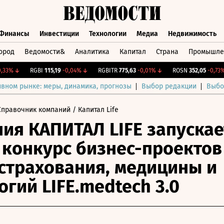
Финансы
Инвестиции
Технологии
Медиа
Недвижимость
ород
Ведомости&
Аналитика
Капитал
Страна
Промышле
а
Финансы
Инвестиции
Технологии
Медиа
Недвижимос
3%
↓
RGBI
115,19
-0,04%
↓
RGBITR
775,63
-0,01%
↓
ROSN
352,05
-0,73%
↓
ивном рынке: меры, динамика, прогнозы
Выбор редакции
Выбо
Справочник компаний
/ Капитал Life
ия КАПИТАЛ LIFE запускае
 конкурс бизнес-проектов
страхования, медицины и
огий LIFE.medtech 3.0