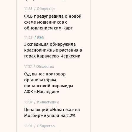
11:35
/ Общество
ФСБ предупредила о новой
схеме мошенников с
обновлением сим-карт
11:25
/
ESG
Экспедиция обнаружила
краснокнижные растения в
горах Карачаево-Черкесии
11:17
/ Общество
Суд вынес приговор
организаторам
финансовой пирамиды
АФК «Наследие»
11:07
/ Инвестиции
Цена акций «Новатэка» на
Мосбирже упала на 2,2%
11:01
/ Общество