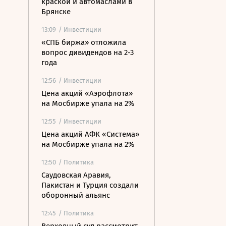
краской и автомаслами в
Брянске
13:09
/ Инвестиции
«СПБ биржа» отложила
вопрос дивидендов на 2-3
года
12:56
/ Инвестиции
Цена акций «Аэрофлота»
на Мосбирже упала на 2%
12:55
/ Инвестиции
Цена акций АФК «Система»
на Мосбирже упала на 2%
12:50
/ Политика
Саудовская Аравия,
Пакистан и Турция создали
оборонный альянс
12:45
/ Политика