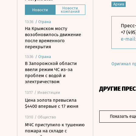
Архив
Новости
Новости
компаний
13:36
/
Страна
Пресс
На Крымском мосту
+7 (495
возобновилось движение
e-mail
после временного
перекрытия
13:36
/
Страна
В Запорожской области
Оригинал п
ввели режим ЧС из-за
проблем с водой и
электричеством
ДРУГИЕ ПРЕ
13:17
/ Инвестиции
Цена золота превысила
$4400 впервые с 17 июня
Показать ещ
13:10
/ Общество
МЧС приступило к тушению
пожара на складе с