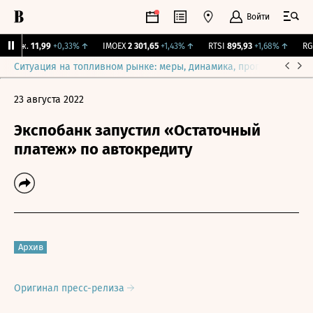
Войти
Бирж.
11,99
+0,33%
↑
IMOEX
2 301,65
+1,43%
↑
RTSI
895,93
+1,68%
↑
RGBI
Ситуация на топливном рынке: меры, динамика, прогнозы
Выб
23 августа 2022
Экспобанк запустил «Остаточный
платеж» по автокредиту
Архив
Оригинал пресс-релиза