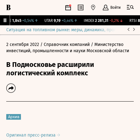
Войти
LIFE
1,845
+0,54%
↑
UTAR
9,19
+0,44%
↑
IMOEX
2 281,31
-0,2%
↓
RTSI
87
Ситуация на топливном рынке: меры, динамика, прогнозы
Выб
2 сентября 2022
/ Справочник компаний
/ Министерство
инвестиций, промышленности и науки Московской области
В Подмосковье расширили
логистический комплекс
Архив
Оригинал пресс-релиза