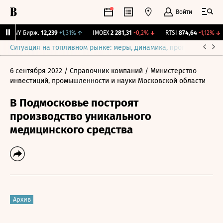
Войти
CNY Бирж.
12,239
+1,31%
↑
IMOEX
2 281,31
-0,2%
↓
RTSI
874,64
-1,12%
↓
Ситуация на топливном рынке: меры, динамика, прогнозы
Выб
6 сентября 2022
/ Справочник компаний
/ Министерство
инвестиций, промышленности и науки Московской области
В Подмосковье построят
производство уникального
медицинского средства
Архив