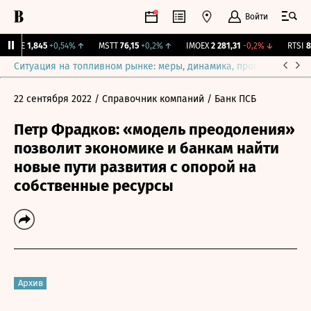
Войти
LIFE
1,845
+0,54%
↑
MSTT
76,15
+0,2%
↑
IMOEX
2 281,31
-0,2%
↓
RTSI
87
Ситуация на топливном рынке: меры, динамика, прогнозы
Выб
22 сентября 2022
/ Справочник компаний
/ Банк ПСБ
Петр Фрадков: «модель преодоления»
позволит экономике и банкам найти
новые пути развития с опорой на
собственные ресурсы
Архив