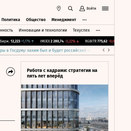
Войти
Политика
Общество
Менеджмент
нность
Инновации и технологии
Техуспех
ть
Политика
Общество
Менеджмент
рж.
12,223
+1,17%
↑
IMOEX
2 280,74
-0,22%
↓
RGBITR
775,62
-0,01%
↓
RTSI
ры в Госдуму: каким был и будет российский парламент
Война н
Работа с кадрами: стратегия на
пять лет вперёд