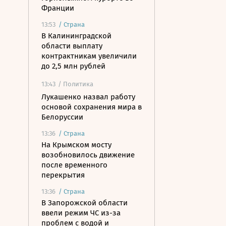
Франции
13:53
/
Страна
В Калининградской
области выплату
контрактникам увеличили
до 2,5 млн рублей
13:43
/ Политика
Лукашенко назвал работу
основой сохранения мира в
Белоруссии
13:36
/
Страна
На Крымском мосту
возобновилось движение
после временного
перекрытия
13:36
/
Страна
В Запорожской области
ввели режим ЧС из-за
проблем с водой и