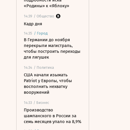
подробности иска
«Родины» к «Яблоку»
14:39
/ Общество
Кадр дня
14:35
/
Город
В Германии до ноября
перекрыли магистраль,
чтобы построить переходы
для лягушек
14:34
/ Политика
США начали изымать
Patriot у Европы, чтобы
восполнить нехватку
вооружений
14:33
/ Бизнес
Производство
шампанского в России за
семь месяцев упало на 8,9%