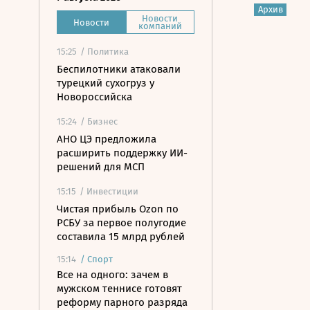
Архив
Новости
Новости
компаний
15:25
/ Политика
Беспилотники атаковали
турецкий сухогруз у
Новороссийска
15:24
/ Бизнес
АНО ЦЭ предложила
расширить поддержку ИИ-
решений для МСП
15:15
/ Инвестиции
Чистая прибыль Ozon по
РСБУ за первое полугодие
составила 15 млрд рублей
15:14
/
Спорт
Все на одного: зачем в
мужском теннисе готовят
реформу парного разряда