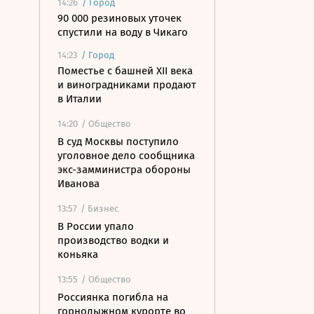
14:26
/
Город
90 000 резиновых уточек
спустили на воду в Чикаго
14:23
/
Город
Поместье с башней XII века
и виноградниками продают
в Италии
14:20
/ Общество
В суд Москвы поступило
уголовное дело сообщника
экс-замминистра обороны
Иванова
13:57
/ Бизнес
В России упало
производство водки и
коньяка
13:55
/ Общество
Россиянка погибла на
горнолыжном курорте во