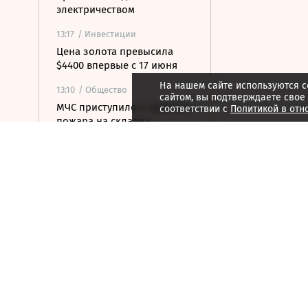
электричеством
13:17
/ Инвестиции
Цена золота превысила
$4400 впервые с 17 июня
На нашем сайте используются c
13:10
/ Общество
сайтом, вы подтверждаете свое
МЧС приступило к тушению
соответствии с
Политикой в отн
пожара на складе с
краской и автомаслами в
Брянске
13:09
/ Инвестиции
«СПБ биржа» отложила
вопрос дивидендов на 2–3
года
12:56
/ Инвестиции
Цена акций «Аэрофлота»
на Мосбирже упала на 2%
12:55
/ Инвестиции