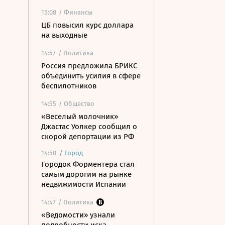
15:08
/ Финансы
ЦБ повысил курс доллара
на выходные
14:57
/ Политика
Россия предложила БРИКС
объединить усилия в сфере
беспилотников
14:55
/ Общество
«Веселый молочник»
Джастас Уолкер сообщил о
скорой депортации из РФ
14:50
/
Город
Городок Форментера стал
самым дорогим на рынке
недвижимости Испании
14:47
/ Политика
«Ведомости» узнали