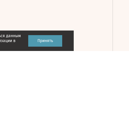
ься данным
Принять
изации в