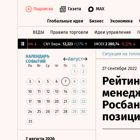
Подписка
Газета
MAX
Глобальные идеи
Бизнес
Экономика
ВЕДЫ
Правила торговли
Идеи управления
Г
Глобальные идеи
Бизнес
Экономик
BI
115,19
-0,04%
↓
CNY Бирж.
12,223
+1,17%
↑
IMOEX
2 280,74
-0,22%
↓
RG
Ситуация на топл
КАЛЕНДАРЬ
Август
СОБЫТИЙ
Пн
Вт
Ср
Чт
Пт
Сб
Вс
27 сентября 2022
1
2
Рейтин
3
4
5
6
7
8
9
менедж
10
11
12
13
14
15
16
Росбан
17
18
19
20
21
22
23
24
25
26
27
28
29
30
позици
31
7 августа 2026