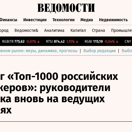
Финансы
Инвестиции
Технологии
Медиа
Недвижимость
ород
Ведомости&
Аналитика
Капитал
Страна
Промышле
а
Финансы
Инвестиции
Технологии
Медиа
Недвижимос
BITR
775,62
-0,01%
↓
RTSI
874,42
-1,15%
↓
RGBI
115,19
-0,04%
↓
CNY Би
ивном рынке: меры, динамика, прогнозы
Выбор редакции
Выбо
г «Топ-1000 российских
еров»: руководители
ка вновь на ведущих
ях