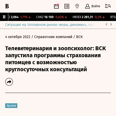
Войти
KLVZ
2,064
-1,71%
↓
CHKZ
16 100
-0,62%
↓
IMOEX
2 281,31
-0,2%
↓
RTSI
Ситуация на топливном рынке: меры, динамика, прогнозы
Выб
4 октября 2022
/ Справочник компаний
/ ВСК
Телеветеринария и зоопсихолог: ВСК
запустила программы страхования
питомцев с возможностью
круглосуточных консультаций
Архив