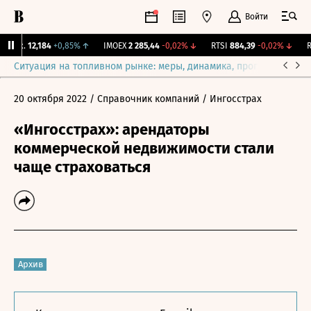
Войти
Бирж.
12,184
+0,85%
↑
IMOEX
2 285,44
-0,02%
↓
RTSI
884,39
-0,02%
↓
RG
Ситуация на топливном рынке: меры, динамика, прогнозы
Выб
20 октября 2022
/ Справочник компаний
/ Ингосстрах
«Ингосстрах»: арендаторы
коммерческой недвижимости стали
чаще страховаться
Архив