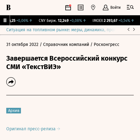
Войти
I
115,25
+0,06%
↑
CNY Бирж.
12,249
+0,08%
↑
IMOEX
2 293,67
+0,54%
↑
R
Ситуация на топливном рынке: меры, динамика, прогнозы
Выб
31 октября 2022
/ Справочник компаний
/ Росконгресс
Завершается Всероссийский конкурс
СМИ «ТекстВИЭ»
Архив
Оригинал пресс-релиза