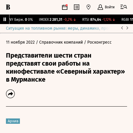
Войти
CNY Бирж.
0
0%
IMOEX
2 281,31
-0,2%
↓
RTSI
874,64
-1,12%
↓
RGBI
115
Ситуация на топливном рынке: меры, динамика, прогнозы
Выб
11 ноября 2022
/ Справочник компаний
/ Росконгресс
Представители шести стран
представят свои работы на
кинофестивале «Северный характер»
в Мурманске
Архив