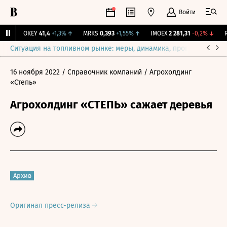
Войти
%
↑
OKEY
41,4
+1,3%
↑
MRKS
0,393
+1,55%
↑
IMOEX
2 281,31
-0,2%
↓
RT
Ситуация на топливном рынке: меры, динамика, прогнозы
Выб
16 ноября 2022
/ Справочник компаний
/ Агрохолдинг
«Степь»
Агрохолдинг «СТЕПЬ» сажает деревья
Архив
Оригинал пресс-релиза