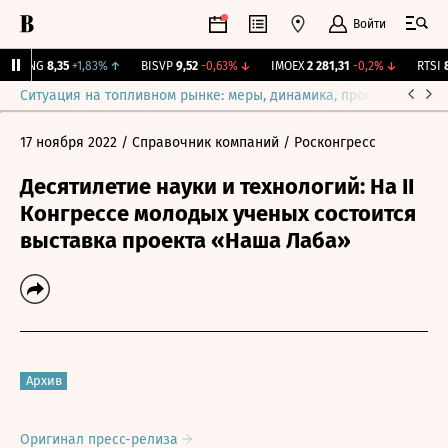
Войти
BLNG
8,35
+1,83%
↑
BISVP
9,52
-0,63%
↓
IMOEX
2 281,31
-0,2%
↓
RTSI
87
Ситуация на топливном рынке: меры, динамика, прогнозы
Выб
17 ноября 2022
/ Справочник компаний
/ Росконгресс
Десятилетие науки и технологий: На II
Конгрессе молодых ученых состоится
выставка проекта «Наша Лаба»
Архив
Оригинал пресс-релиза