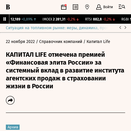
Войти
ирж.
12,189
+0,89%
↑
IMOEX
2 281,31
-0,2%
↓
RTSI
882,8
-0,2%
↓
RGBI
11
Ситуация на топливном рынке: меры, динамика, прогнозы
Выб
22 ноября 2022
/ Справочник компаний
/ Капитал Life
КАПИТАЛ LIFE отмечена премией
«Финансовая элита России» за
системный вклад в развитие института
агентских продаж в страховании
жизни в России
Архив