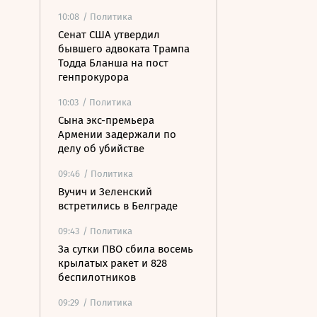
10:08
/ Политика
Сенат США утвердил
бывшего адвоката Трампа
Тодда Бланша на пост
генпрокурора
10:03
/ Политика
Сына экс-премьера
Армении задержали по
делу об убийстве
09:46
/ Политика
Вучич и Зеленский
встретились в Белграде
09:43
/ Политика
За сутки ПВО сбила восемь
крылатых ракет и 828
беспилотников
09:29
/ Политика