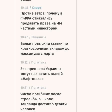
10:48
/
Спорт
Против ветра: почему в
ФИФА отказались
продавать права на ЧМ
частным инвесторам
10:47
/ Финансы
Банки повысили ставки по
краткосрочным вкладам до
максимума с марта
10:32
/ Политика
Экс-премьера Украины
могут назначить главой
«Нафтогаза»
10:21
/ Политика
Число погибших после
стрельбы в школе
Таиланда достигло девяти
человек