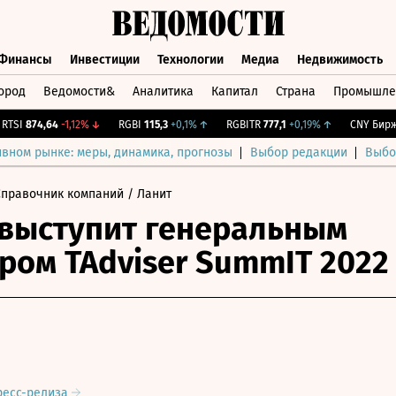
Финансы
Инвестиции
Технологии
Медиа
Недвижимость
ород
Ведомости&
Аналитика
Капитал
Страна
Промышле
а
Финансы
Инвестиции
Технологии
Медиа
Недвижимос
I
874,64
-1,12%
↓
RGBI
115,3
+0,1%
↑
RGBITR
777,1
+0,19%
↑
CNY Бирж.
12
ивном рынке: меры, динамика, прогнозы
Выбор редакции
Выбо
Справочник компаний
/ Ланит
выступит генеральным
ром TAdviser SummIT 2022
ресс-релиза