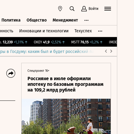
Войти
Политика
Общество
Менеджмент
нность
Инновации и технологии
Техуспех
ть
Политика
Общество
Менеджмент
,239
+1,31%
↑
OKEY
41,9
+2,52%
↑
MSTT
76,15
+0,2%
↑
IMOEX
2 281,31
-0,
ры в Госдуму: каким был и будет российский парламент
Война н
Спецпроект 16+
Россияне в июле оформили
ипотеку по базовым программам
на 109,2 млрд рублей