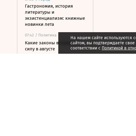
Гастрономия, история
литературы и
экзистенциализм: книжные
новинки лета
07:42
/ Политика
На нашем сайте используются c
Какие законы вступили в
сайтом, вы подтверждаете свое
соответствии с
Политикой в отн
силу в августе
07:12
/ Общество
Осенние каникулы у
школьников будут длиться
дольше зимних
06:55
/
Спорт
Валиева получила
нейтральный статус ISU,
Заболотный перешел в
медиаклуб Басты
06:54
/
Страна
Два человека погибли при