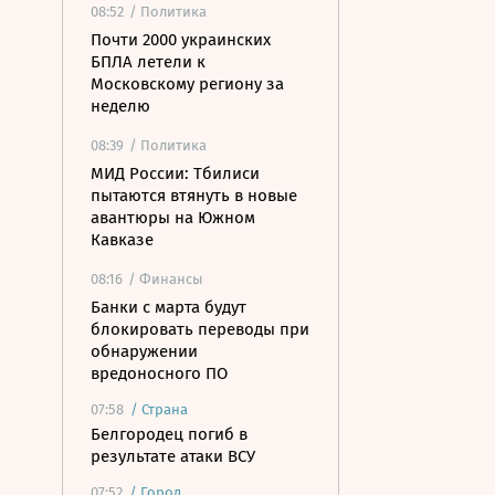
08:52
/ Политика
Почти 2000 украинских
БПЛА летели к
Московскому региону за
неделю
08:39
/ Политика
МИД России: Тбилиси
пытаются втянуть в новые
авантюры на Южном
Кавказе
08:16
/ Финансы
Банки с марта будут
блокировать переводы при
обнаружении
вредоносного ПО
07:58
/
Страна
Белгородец погиб в
результате атаки ВСУ
07:52
/
Город