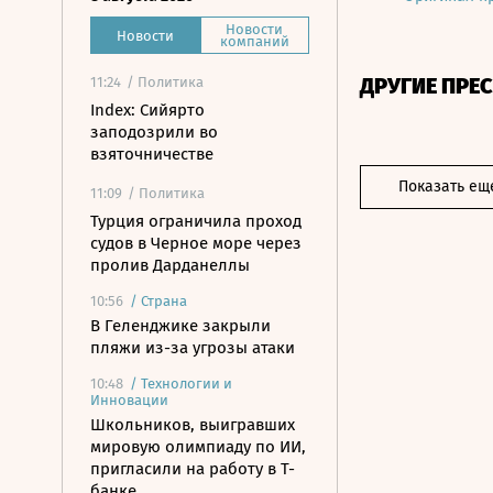
Новости
Новости
компаний
ДРУГИЕ ПРЕ
11:24
/ Политика
Index: Сийярто
заподозрили во
взяточничестве
Показать ещ
11:09
/ Политика
Турция ограничила проход
судов в Черное море через
пролив Дарданеллы
10:56
/
Страна
В Геленджике закрыли
пляжи из-за угрозы атаки
10:48
/
Технологии и
Инновации
Школьников, выигравших
мировую олимпиаду по ИИ,
пригласили на работу в Т-
банке