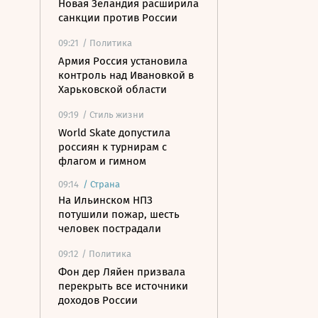
Новая Зеландия расширила
санкции против России
09:21
/ Политика
Армия Россия установила
контроль над Ивановкой в
Харьковской области
09:19
/ Стиль жизни
World Skate допустила
россиян к турнирам с
флагом и гимном
09:14
/
Страна
На Ильинском НПЗ
потушили пожар, шесть
человек пострадали
09:12
/ Политика
Фон дер Ляйен призвала
перекрыть все источники
доходов России