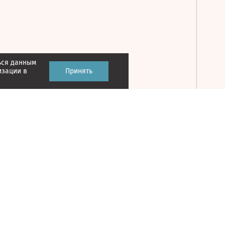
ься данным
Принять
изации в