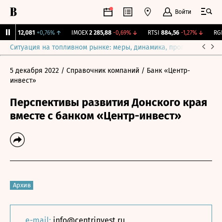
Войти
ирж.
12,081
+0,76%
↑
IMOEX
2 285,88
-0,69%
↓
RTSI
884,56
-1,27%
↓
RGBI
Ситуация на топливном рынке: меры, динамика, прогнозы
Выб
5 декабря 2022
/ Справочник компаний
/ Банк «Центр-
инвест»
Перспективы развития Донского края
вместе с банком «Центр-инвест»
Архив
e-mail:
info@centrinvest.ru