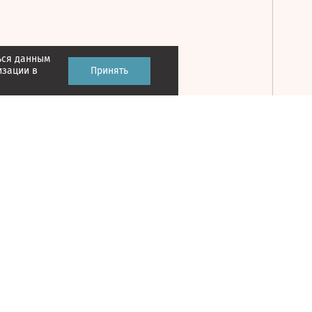
ься данным
Принять
изации в