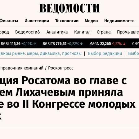
Финансы
Инвестиции
Технологии
Медиа
Недвижимость
ород
Ведомости&
Аналитика
Капитал
Страна
Промышле
а
Финансы
Инвестиции
Технологии
Медиа
Недвижимос
BI
115,36
+0,19%
↑
RGBITR
776,52
+0,22%
↑
MAGN
22,265
-1,57%
↓
CNY Би
ивном рынке: меры, динамика, прогнозы
Выбор редакции
Выбо
Справочник компаний
/ Росконгресс
ция Росатома во главе с
ем Лихачевым приняла
е во II Конгрессе молодых
х