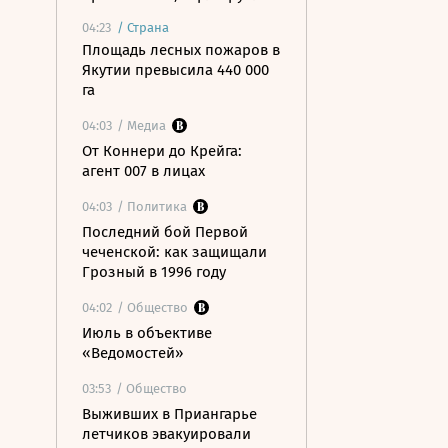
04:23
/
Страна
Площадь лесных пожаров в
Якутии превысила 440 000
га
04:03
/ Медиа
От Коннери до Крейга:
агент 007 в лицах
04:03
/ Политика
Последний бой Первой
чеченской: как защищали
Грозный в 1996 году
04:02
/ Общество
Июль в объективе
«Ведомостей»
03:53
/ Общество
Выживших в Приангарье
летчиков эвакуировали