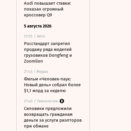
Audi повышает ставки:
показан огромный
кроссовер Q9
5 августа 2026
21:55
/ Авто
Росстандарт запретил
продажу ряда моделей
грузовиков Dongfeng и
Zoomlion
21:43
/ Медиа
Фильм «Человек-паук:
Новый день» собрал более
$1,1 млрд за неделю
21:40
/ Технологии
Силовики предложили
возвращать гражданам
деньги за услуги риэлторов
при обмане