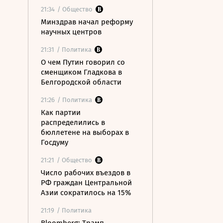
21:34
/ Общество
Минздрав начал реформу
научных центров
21:31
/ Политика
О чем Путин говорил со
сменщиком Гладкова в
Белгородской области
21:26
/ Политика
Как партии
распределились в
бюллетене на выборах в
Госдуму
21:21
/ Общество
Число рабочих въездов в
РФ граждан Центральной
Азии сократилось на 15%
21:19
/ Политика