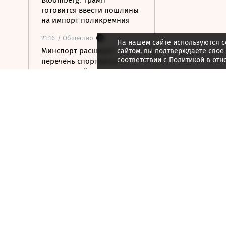
Bloomberg: Трамп
готовится ввести пошлины
на импорт поликремния
21:16
/ Общество
На нашем сайте используются c
Минспорт расширит
сайтом, вы подтверждаете свое
соответствии с
Политикой в отн
перечень спортивных
организаций для
налогового вычета
21:10
/ Экономика
Почему нефтегазовые
доходы бюджета в июле
достигли максимума с
начала года
21:09
/ Экономика
ЦБ раскрыл аргументы за
сохранение ставки на
последнем заседании
21:08
/ Технологии
Госзаказчикам хотят