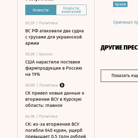
Архив
Новости
Новости
компаний
Оригинал п
05:29
/ Политика
ВС РФ атаковали два судна
с грузами для украинской
армии
ДРУГИЕ ПРЕ
05:28
/ Бизнес
США нарастили поставки
фармпродукции в Россию
на 19%
Показать ещ
05:09
/ Политика
СК привел новые данные о
вторжении ВСУ в Курскую
область: главное
04:38
/ Политика
СК: из-за вторжения ВСУ
погибли 640 курян, ущерб
превышает 0,5 трлн рублей