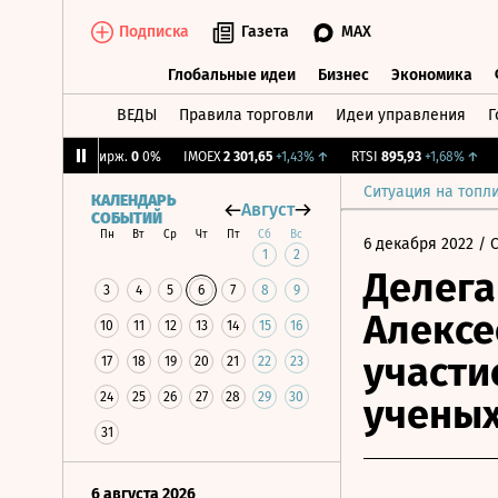
Подписка
Газета
MAX
Глобальные идеи
Бизнес
Экономика
ВЕДЫ
Правила торговли
Идеи управления
Г
Глобальные идеи
Бизнес
Экономик
%
↓
CNY Бирж.
0
0%
IMOEX
2 301,65
+1,43%
↑
RTSI
895,93
+1,68%
↑
RG
Ситуация на топл
КАЛЕНДАРЬ
Август
СОБЫТИЙ
Пн
Вт
Ср
Чт
Пт
Сб
Вс
6 декабря 2022
/ 
1
2
Делега
3
4
5
6
7
8
9
Алексе
10
11
12
13
14
15
16
участи
17
18
19
20
21
22
23
24
25
26
27
28
29
30
учены
31
6 августа 2026