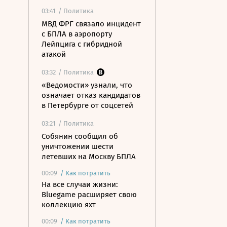
03:41
/ Политика
МВД ФРГ связало инцидент
с БПЛА в аэропорту
Лейпцига с гибридной
атакой
03:32
/ Политика
«Ведомости» узнали, что
означает отказ кандидатов
в Петербурге от соцсетей
03:21
/ Политика
Собянин сообщил об
уничтожении шести
летевших на Москву БПЛА
00:09
/
Как потратить
На все случаи жизни:
Bluegame расширяет свою
коллекцию яхт
00:09
/
Как потратить