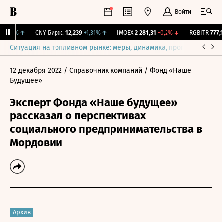
Войти
+0,1%
↑
CNY Бирж.
12,239
+1,31%
↑
IMOEX
2 281,31
-0,2%
↓
RGBITR
777,14
Ситуация на топливном рынке: меры, динамика, прогнозы
Выб
12 декабря 2022
/ Справочник компаний
/ Фонд «Наше
Будущее»
Эксперт Фонда «Наше будущее»
рассказал о перспективах
социального предпринимательства в
Мордовии
Архив