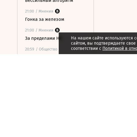
Бессильный алгоритм
21:00
/ Мнения
Гонка за железом
21:00
/ Мнения
За пределами HR
На нашем сайте используются c
сайтом, вы подтверждаете свое
соответствии с
Политикой в отн
20:59
/ Общество
В ООН предупредили о
риске роста числа
голодающих из-за
феномена Эль-Ниньо
20:34
/
Страна
Мужчина погиб при атаке
беспилотника на частный
дом в Курской области
20:14
/ Политика
Захарова обвинила
Макрона в призывах к
терактам против мирных