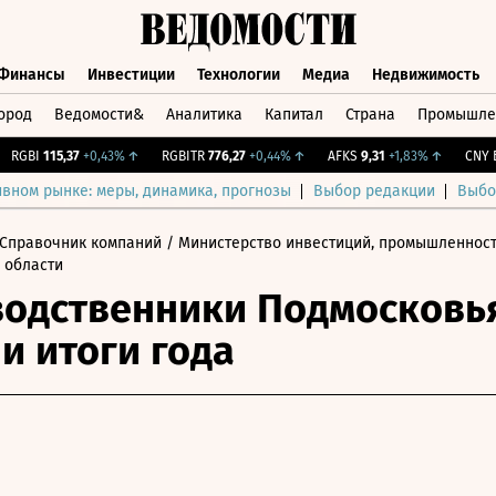
Финансы
Инвестиции
Технологии
Медиа
Недвижимость
ород
Ведомости&
Аналитика
Капитал
Страна
Промышле
а
Финансы
Инвестиции
Технологии
Медиа
Недвижимос
GBI
115,37
+0,43%
↑
RGBITR
776,27
+0,44%
↑
AFKS
9,31
+1,83%
↑
CNY Бир
ивном рынке: меры, динамика, прогнозы
Выбор редакции
Выбо
Справочник компаний
/ Министерство инвестиций, промышленност
 области
одственники Подмосковь
и итоги года