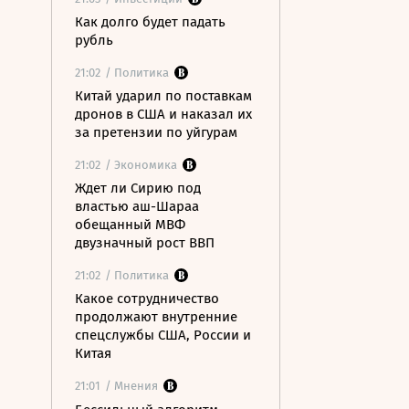
Как долго будет падать
рубль
21:02
/ Политика
Китай ударил по поставкам
дронов в США и наказал их
за претензии по уйгурам
21:02
/ Экономика
Ждет ли Сирию под
властью аш-Шараа
обещанный МВФ
двузначный рост ВВП
21:02
/ Политика
Какое сотрудничество
продолжают внутренние
спецслужбы США, России и
Китая
21:01
/ Мнения