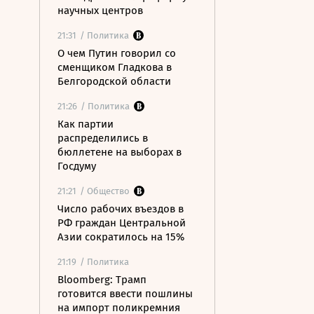
научных центров
21:31
/ Политика
О чем Путин говорил со
сменщиком Гладкова в
Белгородской области
21:26
/ Политика
Как партии
распределились в
бюллетене на выборах в
Госдуму
21:21
/ Общество
Число рабочих въездов в
РФ граждан Центральной
Азии сократилось на 15%
21:19
/ Политика
Bloomberg: Трамп
готовится ввести пошлины
на импорт поликремния