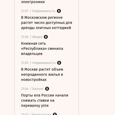
электроники
21:07
/ Недвижимость
В Московском регионе
растет число доступных для
аренды элитных коттеджей
21:06
/ Медиа
Книжная сеть
«Республика» сменила
владельцев
21:05
/ Недвижимость
В Москве растет объем
непроданного жилья в
новостройках
21:04
/ Бизнес
Порты юга России начали
снижать ставки на
перевалку угля
21:03
/ Инвестиции