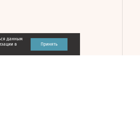
ься данным
Принять
изации в