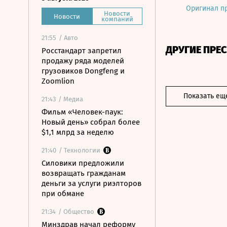
Оригинал п
Новости
Новости
компаний
21:55
/ Авто
ДРУГИЕ ПРЕ
Росстандарт запретил
продажу ряда моделей
грузовиков Dongfeng и
Zoomlion
Показать ещ
21:43
/ Медиа
Фильм «Человек-паук:
Новый день» собрал более
$1,1 млрд за неделю
21:40
/ Технологии
Силовики предложили
возвращать гражданам
деньги за услуги риэлторов
при обмане
21:34
/ Общество
Минздрав начал реформу