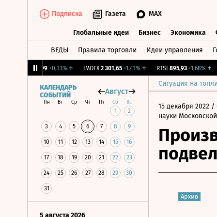
Подписка
Газета
MAX
Глобальные идеи
Бизнес
Экономика
ВЕДЫ
Правила торговли
Идеи управления
Г
Глобальные идеи
Бизнес
Экономик
NY Бирж.
11,99
+0,33%
↑
IMOEX
2 301,65
+1,43%
↑
RTSI
895,93
+1,68%
↑
R
Ситуация на топл
КАЛЕНДАРЬ
Август
СОБЫТИЙ
Пн
Вт
Ср
Чт
Пт
Сб
Вс
15 декабря 2022
/ 
1
2
науки Московской
3
4
5
6
7
8
9
Произв
10
11
12
13
14
15
16
подвел
17
18
19
20
21
22
23
24
25
26
27
28
29
30
31
Архив
5 августа 2026