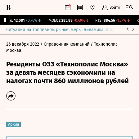
Войти
Бирж.
12,081
+0,76%
↑
IMOEX
2 285,88
-0,69%
↓
RTSI
884,56
-1,27%
↓
RG
Ситуация на топливном рынке: меры, динамика, прогнозы
Выб
26 декабря 2022
/ Справочник компаний
/ Технополис
Москва
Резиденты ОЭЗ «Технополис Москва»
за девять месяцев сэкономили на
налогах почти 860 миллионов рублей
Архив