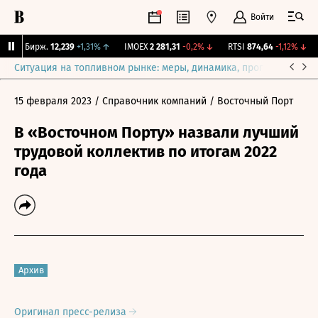
Войти
CNY Бирж.
12,239
+1,31%
↑
IMOEX
2 281,31
-0,2%
↓
RTSI
874,64
-1,12%
↓
Ситуация на топливном рынке: меры, динамика, прогнозы
Выб
15 февраля 2023
/ Справочник компаний
/ Восточный Порт
В «Восточном Порту» назвали лучший
трудовой коллектив по итогам 2022
года
Архив
Оригинал пресс-релиза