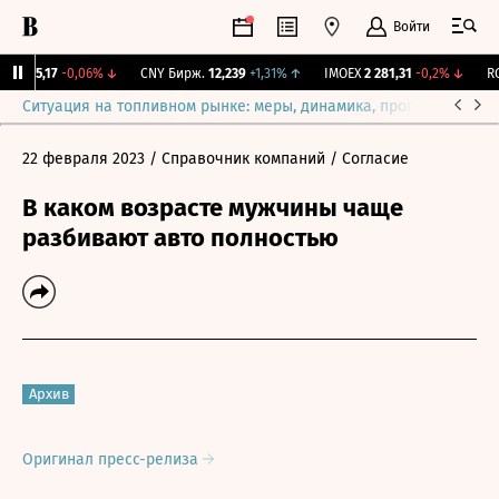
Войти
I
115,17
-0,06%
↓
CNY Бирж.
12,239
+1,31%
↑
IMOEX
2 281,31
-0,2%
↓
RGB
Ситуация на топливном рынке: меры, динамика, прогнозы
Выб
22 февраля 2023
/ Справочник компаний
/ Согласие
В каком возрасте мужчины чаще
разбивают авто полностью
Архив
Оригинал пресс-релиза