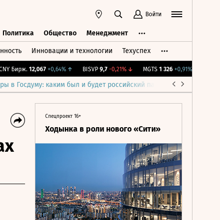
Войти
Политика
Общество
Менеджмент
нность
Инновации и технологии
Техуспех
ть
Политика
Общество
Менеджмент
 Бирж.
12,067
+0,64%
↑
BISVP
9,7
-0,21%
↓
MGTS
1 326
+0,91%
↑
IMOEX
2
ры в Госдуму: каким был и будет российский парламент
Война н
Спецпроект 16+
Ходынка в роли нового «Сити»
ах