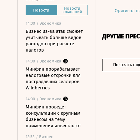
Новости
Новости
Оригинал п
компаний
14:00
/ Экономика
Бизнес из-за атак сможет
ДРУГИЕ ПРЕ
учитывать больше видов
расходов при расчете
налогов
14:00
/ Экономика
Показать ещ
Минфин прорабатывает
налоговые отсрочки для
пострадавших селлеров
Wildberries
14:00
/ Экономика
Минфин проведет
консультации с крупным
бизнесом на тему
применения инвестльгот
13:53
/ Бизнес