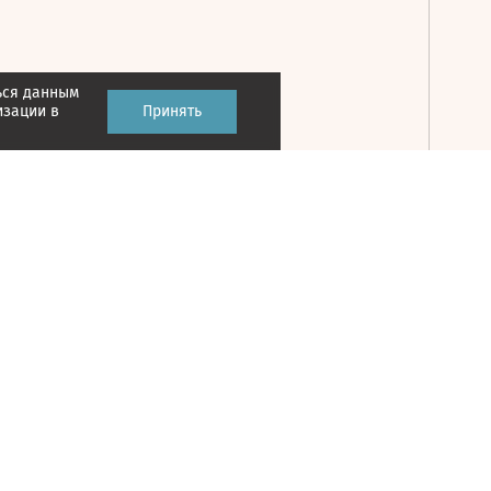
ься данным
Принять
изации в