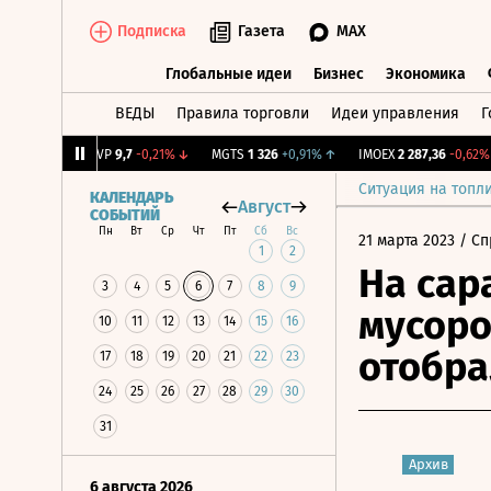
Подписка
Газета
MAX
Глобальные идеи
Бизнес
Экономика
ВЕДЫ
Правила торговли
Идеи управления
Г
Глобальные идеи
Бизнес
Экономик
64%
↑
BISVP
9,7
-0,21%
↓
MGTS
1 326
+0,91%
↑
IMOEX
2 287,36
-0,62%
↓
Ситуация на топл
КАЛЕНДАРЬ
Август
СОБЫТИЙ
Пн
Вт
Ср
Чт
Пт
Сб
Вс
21 марта 2023
/ Сп
1
2
На сар
3
4
5
6
7
8
9
мусоро
10
11
12
13
14
15
16
отобра
17
18
19
20
21
22
23
24
25
26
27
28
29
30
31
Архив
6 августа 2026