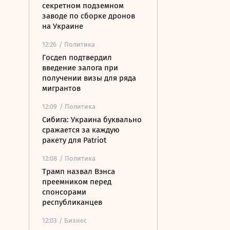
секретном подземном
заводе по сборке дронов
на Украине
12:26
/ Политика
Госдеп подтвердил
введение залога при
получении визы для ряда
мигрантов
12:09
/ Политика
Сибига: Украина буквально
сражается за каждую
ракету для Patriot
12:08
/ Политика
Трамп назвал Вэнса
преемником перед
спонсорами
республиканцев
12:03
/ Бизнес