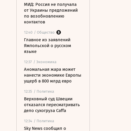
МИД: Россия не получала
от Украины предложений
по возобновлению
контактов
12:40
/ Общество
Главное из заявлений
Ямпольской о русском
языке
12:37
/ Экономика
Аномальная жара может
нанести экономике Европы
ущерб в 800 млрд евро
12:35
/ Политика
Верховный суд Швеции
отказался пересматривать
дело сухогруза Caffa
12:34
/ Политика
Sky News сообщил о