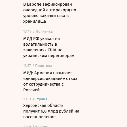
В Европе зафиксирован
очередной антирекорд по
уровню закачки газа в
хранилища
13:49
/ Политика
МИД РФ указал на
волатильность в
заявлениях США по
украинским переговорам
13:37
/ Политика
МИД: Армения называет
«диверсификацией» отказ
от сотрудничества с
Россией
13:33
/
Страна
Херсонская область
получит 6,8 млрд рублей на
восстановление
13:19
/ Бизнес