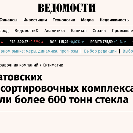
Финансы
Инвестиции
Технологии
Медиа
Недвижимость
ород
Ведомости&
Аналитика
Капитал
Страна
Промышле
а
Финансы
Инвестиции
Технологии
Медиа
Недвижимос
RTSI
890,37
-0,62%
↓
RGBI
115,22
+0,07%
↑
RGBITR
775,59
+0,1%
↑
CNY
ивном рынке: меры, динамика, прогнозы
Выбор редакции
Выбо
равочник компаний
/ Ситиматик
атовских
сортировочных комплекс
ли более 600 тонн стекла