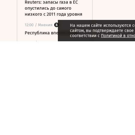
Reuters: запасы газа в ЕС
опустились до самого
низкого с 2011 года уровня
12:00
/ Мнения
На нашем сайте используются c
сайтом, вы подтверждаете свое
Республика впечатлений
соответствии с
Политикой в отн
11:47
/
Город
Канатные дороги не спасли
столицу Мадагаскара от
пробок
11:43
/ Общество
Ямпольская предложила
оптимизировать перечень
олимпиад для поступления
в вузы
11:40
/ Стиль жизни
Глава ФИФА принес
извинения за ошибки в
проекте по правам на ЧМ