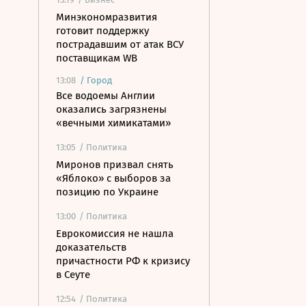
Минэкономразвития
готовит поддержку
пострадавшим от атак ВСУ
поставщикам WB
13:08
/
Город
Все водоемы Англии
оказались загрязнены
«вечными химикатами»
13:05
/ Политика
Миронов призвал снять
«Яблоко» с выборов за
позицию по Украине
13:00
/ Политика
Еврокомиссия не нашла
доказательств
причастности РФ к кризису
в Сеуте
12:54
/ Политика