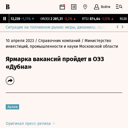
Войти
ирж.
12,239
+1,31%
↑
IMOEX
2 281,31
-0,2%
↓
RTSI
874,64
-1,12%
↓
RGBI
1
Ситуация на топливном рынке: меры, динамика, прогнозы
Выб
10 апреля 2023
/ Справочник компаний
/ Министерство
инвестиций, промышленности и науки Московской области
Ярмарка вакансий пройдет в ОЭЗ
«Дубна»
Архив
Оригинал пресс-релиза