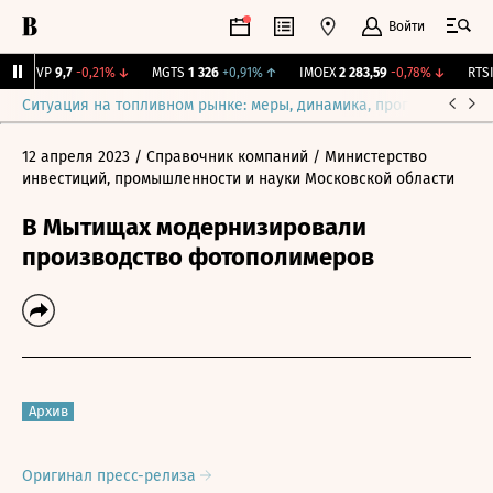
Войти
BISVP
9,7
-0,21%
↓
MGTS
1 326
+0,91%
↑
IMOEX
2 283,59
-0,78%
↓
RTSI
8
Ситуация на топливном рынке: меры, динамика, прогнозы
Выб
12 апреля 2023
/ Справочник компаний
/ Министерство
инвестиций, промышленности и науки Московской области
В Мытищах модернизировали
производство фотополимеров
Архив
Оригинал пресс-релиза