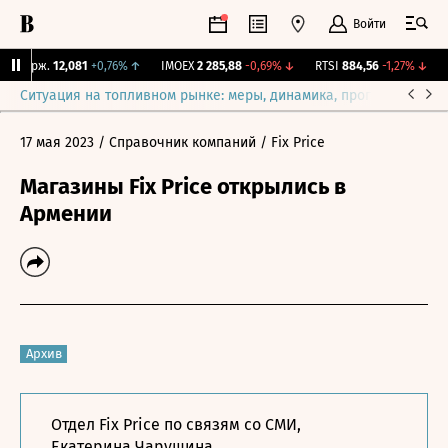
Войти
Y Бирж.
12,081
+0,76%
↑
IMOEX
2 285,88
-0,69%
↓
RTSI
884,56
-1,27%
↓
R
Ситуация на топливном рынке: меры, динамика, прогнозы
Выб
17 мая 2023
/ Справочник компаний
/ Fix Price
Магазины Fix Price открылись в
Армении
Архив
Отдел Fix Price по связям со СМИ,
Екатерина Чарушина