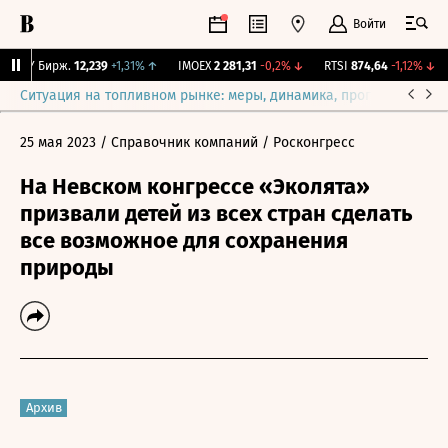
Войти
CNY Бирж.
12,239
+1,31%
↑
IMOEX
2 281,31
-0,2%
↓
RTSI
874,64
-1,12%
↓
Ситуация на топливном рынке: меры, динамика, прогнозы
Выб
25 мая 2023
/ Справочник компаний
/ Росконгресс
На Невском конгрессе «Эколята»
призвали детей из всех стран сделать
все возможное для сохранения
природы
Архив