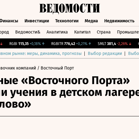
Финансы
Инвестиции
Технологии
Медиа
Недвижимость
ород
Ведомости&
Аналитика
Капитал
Страна
Промышле
а
Финансы
Инвестиции
Технологии
Медиа
Недвижимос
RGBI
115,35
+0,18%
↑
RGBITR
776,42
+0,21%
↑
SMLT
381,4
-2,26%
↓
CNY
ивном рынке: меры, динамика, прогнозы
Выбор редакции
Выбо
авочник компаний
/ Восточный Порт
ые «Восточного Порта»
и учения в детском лагер
лово»