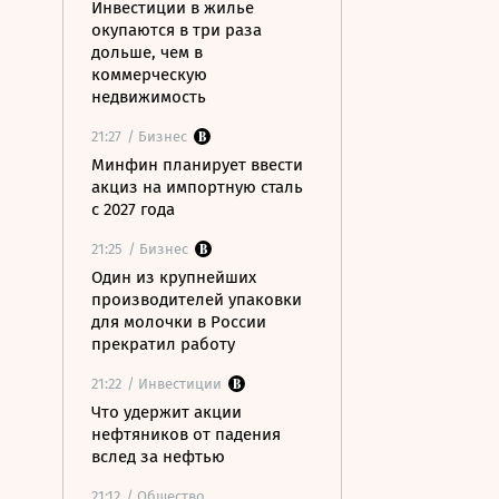
Инвестиции в жилье
окупаются в три раза
дольше, чем в
коммерческую
недвижимость
21:27
/ Бизнес
Минфин планирует ввести
акциз на импортную сталь
с 2027 года
21:25
/ Бизнес
Один из крупнейших
производителей упаковки
для молочки в России
прекратил работу
21:22
/ Инвестиции
Что удержит акции
нефтяников от падения
вслед за нефтью
21:12
/ Общество