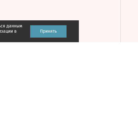
ься данным
Принять
изации в