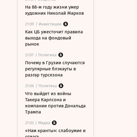
На 88-м году жизни умер
художник Николай Марков
21:09
/ Инвестиции
Как ЦБ ужесточит правила
выхода на фондовый
рынок
21:07
/ Политика
Почему в Грузии случаются
регулярные блэкауты в
разгар турсезона
21:06
/ Политика
Что выйдет из войны
Такера Карлсона и
компании против Дональда
Трампа
21:03
/ Медиа
«Нам кранты»: слабоумие и
отвага