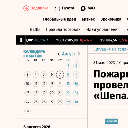
Подписка
Газета
MAX
Глобальные идеи
Бизнес
Экономика
ВЕДЫ
Правила торговли
Идеи управления
Г
Глобальные идеи
Бизнес
Экономик
CNY Бирж.
12,081
+0,76%
↑
IMOEX
2 285,88
-0,69%
↓
RTSI
884,56
-1,27%
↓
Ситуация на топл
КАЛЕНДАРЬ
Август
СОБЫТИЙ
Пн
Вт
Ср
Чт
Пт
Сб
Вс
31 мая 2023
/ Спр
1
2
Пожарн
3
4
5
6
7
8
9
провел
10
11
12
13
14
15
16
«Шепа
17
18
19
20
21
22
23
24
25
26
27
28
29
30
31
Архив
6 августа 2026