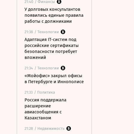
21:40
/ Финансы
У долговых консультантов
появились единые правила
работы с должниками
21:38
/ Технологии
Адаптация IT-систем под
российские сертификаты
безопасности потребует
вложений
21:34
/ Технологии
«Мойофис» закрыл офисы
в Петербурге и Иннополисе
21:33
/ Политика
Россия поддержала
расширение
авиасообщения с
Казахстаном
21:28
/ Недвижимость