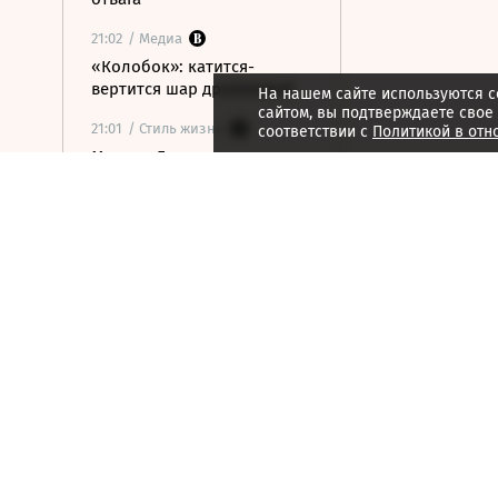
21:02
/ Медиа
«Колобок»: катится-
вертится шар дрожжевой
На нашем сайте используются c
сайтом, вы подтверждаете свое
21:01
/ Стиль жизни
соответствии с
Политикой в отн
Марина Брусникина:
«Иллюзии способны
влиять на людей»
21:00
/ Мнения
«Алмазная колесница»:
уроки созерцания
20:52
/ Бизнес
Глава «Ижавиа» объявил
об уходе после отзыва
сертификата авиакомпании
20:46
/
Страна
В Смоленске женщина и
ребенок погибли из-за