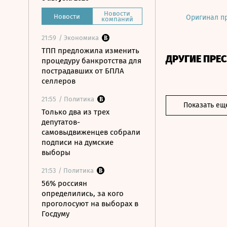
Новости
Новости
Оригинал п
компаний
21:59
/ Экономика
ТПП предложила изменить
ДРУГИЕ ПРЕ
процедуру банкротства для
пострадавших от БПЛА
селлеров
21:55
/ Политика
Показать ещ
Только два из трех
депутатов-
самовыдвиженцев собрали
подписи на думские
выборы
21:53
/ Политика
56% россиян
определились, за кого
проголосуют на выборах в
Госдуму