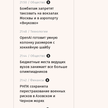
21:50
/ Общество
Бомбилам запретят
таксовать на вокзалах
Москвы и в аэропорту
«Внуково»
21:48
/ Технологии
OpenAI готовит умную
колонку размером с
хоккейную шайбу
21:44
/ Общество
Бюджетные места ведущих
вузов занимает все больше
олимпиадников
21:42
/ Финансы
РНПК сохранила
перестрахование военных
рисков в Азовском и
Черном морях