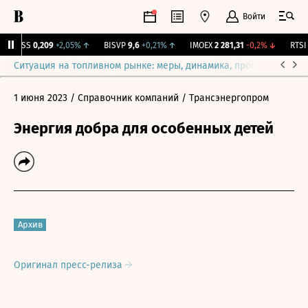
Войти
RGSS
0,209
+2,05%
↑
BISVP
9,6
+0,21%
↑
IMOEX
2 281,31
-0,2%
↓
RTSI
8
Ситуация на топливном рынке: меры, динамика, прогнозы
Выб
1 июня 2023
/ Справочник компаний
/ Трансэнергопром
Энергия добра для особенных детей
Архив
Оригинал пресс-релиза