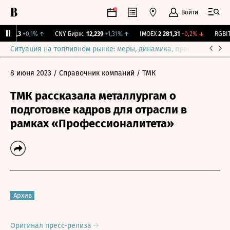
Войти
I
115,3
+0,1%
↑
CNY Бирж.
12,239
+1,31%
↑
IMOEX
2 281,31
-0,2%
↓
RGBITR
Ситуация на топливном рынке: меры, динамика, прогнозы
Выб
8 июня 2023
/ Справочник компаний
/ ТМК
ТМК рассказала металлургам о
подготовке кадров для отрасли в
рамках «Профессионалитета»
Архив
Оригинал пресс-релиза