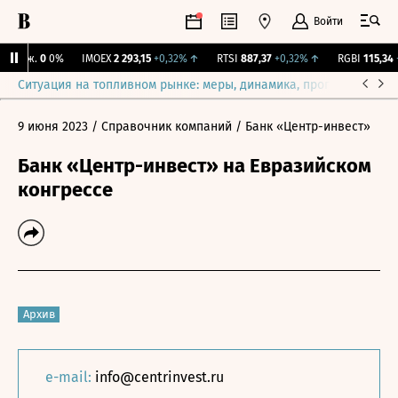
Войти
 Бирж.
0
0%
IMOEX
2 293,15
+0,32%
↑
RTSI
887,37
+0,32%
↑
RGBI
115,34
+
Ситуация на топливном рынке: меры, динамика, прогнозы
Выб
9 июня 2023
/ Справочник компаний
/ Банк «Центр-инвест»
Банк «Центр-инвест» на Евразийском
конгрессе
Архив
e-mail:
info@centrinvest.ru