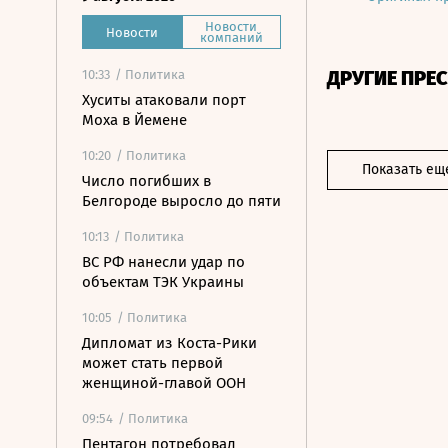
Новости
Новости
компаний
ДРУГИЕ ПРЕ
10:33
/ Политика
Хуситы атаковали порт
Моха в Йемене
10:20
/ Политика
Показать ещ
Число погибших в
Белгороде выросло до пяти
10:13
/ Политика
ВС РФ нанесли удар по
объектам ТЭК Украины
10:05
/ Политика
Дипломат из Коста-Рики
может стать первой
женщиной-главой ООН
09:54
/ Политика
Пентагон потребовал