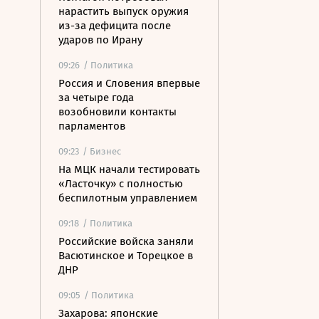
нарастить выпуск оружия
из-за дефицита после
ударов по Ирану
09:26
/ Политика
Россия и Словения впервые
за четыре года
возобновили контакты
парламентов
09:23
/ Бизнес
На МЦК начали тестировать
«Ласточку» с полностью
беспилотным управлением
09:18
/ Политика
Российские войска заняли
Васютинское и Торецкое в
ДНР
09:05
/ Политика
Захарова: японские