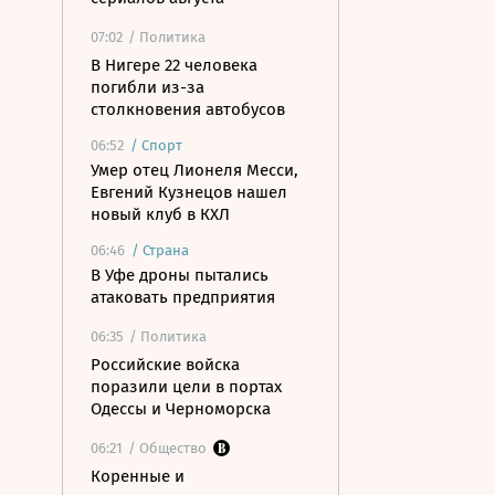
07:02
/ Политика
В Нигере 22 человека
погибли из-за
столкновения автобусов
06:52
/
Спорт
Умер отец Лионеля Месси,
Евгений Кузнецов нашел
новый клуб в КХЛ
06:46
/
Страна
В Уфе дроны пытались
атаковать предприятия
06:35
/ Политика
Российские войска
поразили цели в портах
Одессы и Черноморска
06:21
/ Общество
Коренные и