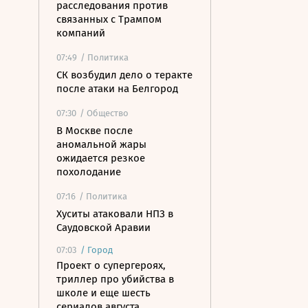
расследования против
связанных с Трампом
компаний
07:49
/ Политика
СК возбудил дело о теракте
после атаки на Белгород
07:30
/ Общество
В Москве после
аномальной жары
ожидается резкое
похолодание
07:16
/ Политика
Хуситы атаковали НПЗ в
Саудовской Аравии
07:03
/
Город
Проект о супергероях,
триллер про убийства в
школе и еще шесть
сериалов августа