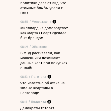
политики делают вид, что
атомные бомбы упали с
НЛО
08:55
/ Менеджмент
Миллиард на домоводстве:
как Марта Стюарт сделала
быт брендом
08:49
/ Общество
В МВД рассказали, как
мошенники похищают
данные карт при покупках
онлайн
08:33
/ Политика
Что известно об атаке на
жилые кварталы в
Белгороде
08:11
/ Политика
Демократы готовят