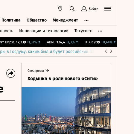
Войти
Политика
Общество
Менеджмент
нность
Инновации и технологии
Техуспех
ть
Политика
Общество
Менеджмент
Бирж.
12,239
+1,31%
↑
ABRD
124,4
+1,3%
↑
UTAR
9,19
+0,44%
↑
IMOEX
2 28
ры в Госдуму: каким был и будет российский парламент
Война н
Спецпроект 16+
Ходынка в роли нового «Сити»
е