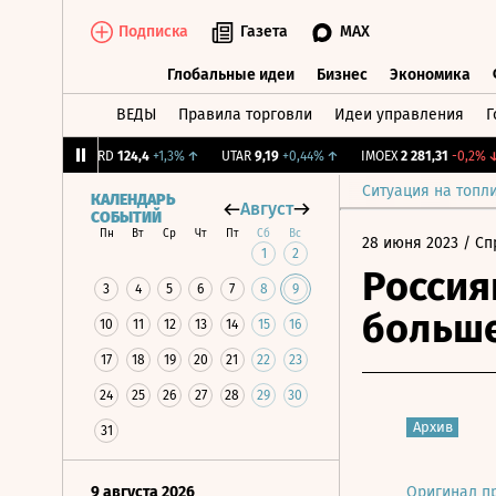
Подписка
Газета
MAX
Глобальные идеи
Бизнес
Экономика
ВЕДЫ
Правила торговли
Идеи управления
Г
Глобальные идеи
Бизнес
Экономик
,31%
↑
ABRD
124,4
+1,3%
↑
UTAR
9,19
+0,44%
↑
IMOEX
2 281,31
-0,2%
↓
Ситуация на топл
КАЛЕНДАРЬ
Август
СОБЫТИЙ
Пн
Вт
Ср
Чт
Пт
Сб
Вс
28 июня 2023
/ Сп
1
2
Россия
3
4
5
6
7
8
9
больше
10
11
12
13
14
15
16
17
18
19
20
21
22
23
24
25
26
27
28
29
30
Архив
31
9 августа 2026
Оригинал п