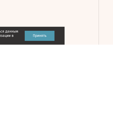
ься данным
Принять
изации в