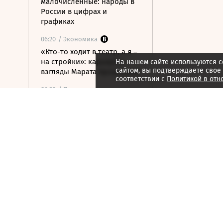
малочисленные: народы в
России в цифрах и
графиках
06:20
/ Экономика
«Кто-то ходит в театр, а я –
на стройки»: карьера и
На нашем сайте используются c
сайтом, вы подтверждаете свое
взгляды Марата Хуснуллина
соответствии с
Политикой в отн
06:20
/ Политика
Ударные боеприпасы
«Куб-10МЭ» скоро появятся
в зоне спецоперации
06:03
/ Политика
Финляндия отказалась
передавать Украине ракеты
для Patriot
06:00
/
ESG
Экспедиция обнаружила
краснокнижные растения в
горах Карачаево-Черкесии