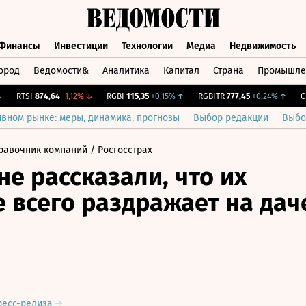
Финансы
Инвестиции
Технологии
Медиа
Недвижимость
ород
Ведомости&
Аналитика
Капитал
Страна
Промышле
а
Финансы
Инвестиции
Технологии
Медиа
Недвижимос
RTSI
874,64
-1,12%
↓
RGBI
115,35
+0,15%
↑
RGBITR
777,45
+0,24%
↑
CNY 
ивном рынке: меры, динамика, прогнозы
Выбор редакции
Выбо
равочник компаний
/ Росгосстрах
не рассказали, что их
 всего раздражает на дач
ресс-релиза