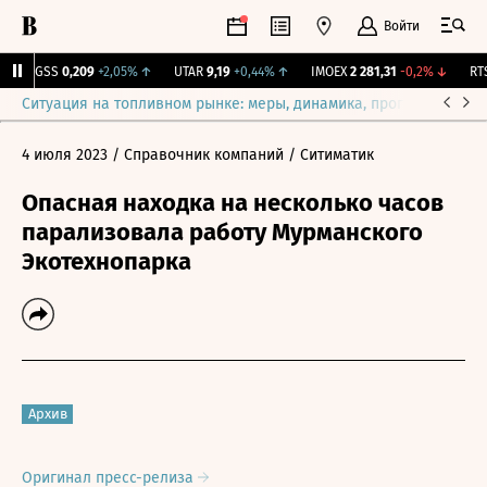
Войти
RGSS
0,209
+2,05%
↑
UTAR
9,19
+0,44%
↑
IMOEX
2 281,31
-0,2%
↓
RTSI
Ситуация на топливном рынке: меры, динамика, прогнозы
Выб
4 июля 2023
/ Справочник компаний
/ Ситиматик
Опасная находка на несколько часов
парализовала работу Мурманского
Экотехнопарка
Архив
Оригинал пресс-релиза