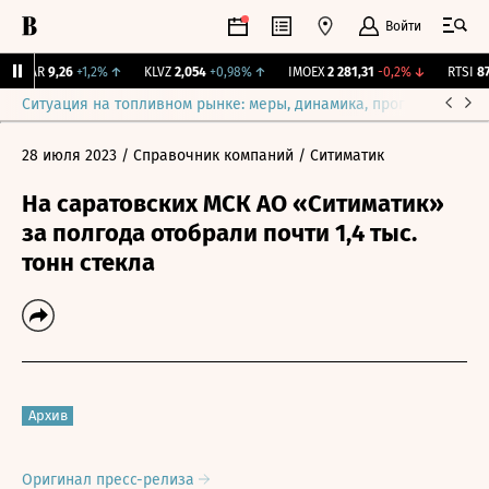
Войти
UTAR
9,26
+1,2%
↑
KLVZ
2,054
+0,98%
↑
IMOEX
2 281,31
-0,2%
↓
RTSI
874
Ситуация на топливном рынке: меры, динамика, прогнозы
Выб
28 июля 2023
/ Справочник компаний
/ Ситиматик
На саратовских МСК АО «Ситиматик»
за полгода отобрали почти 1,4 тыс.
тонн стекла
Архив
Оригинал пресс-релиза