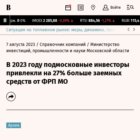
Войти
Y Бирж.
0
0%
IMOEX
2 285,88
-0,69%
↓
RTSI
884,56
-1,27%
↓
RGBI
115,4
+
Ситуация на топливном рынке: меры, динамика, прогнозы
Выб
7 августа 2023
/ Справочник компаний
/ Министерство
инвестиций, промышленности и науки Московской области
В 2023 году подмосковные инвесторы
привлекли на 27% больше заемных
средств от ФРП МО
Архив