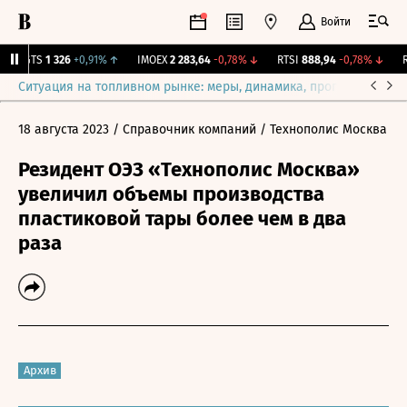
Войти
MGTS
1 326
+0,91%
↑
IMOEX
2 283,64
-0,78%
↓
RTSI
888,94
-0,78%
↓
RG
Ситуация на топливном рынке: меры, динамика, прогнозы
Выб
18 августа 2023
/ Справочник компаний
/ Технополис Москва
Резидент ОЭЗ «Технополис Москва»
увеличил объемы производства
пластиковой тары более чем в два
раза
Архив