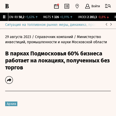
Войти
VEON-RX
58,2
+5,63%
↑
MGTS
1 326
+0,91%
↑
IMOEX
2 283,3
-0,8%
↓
RT
Ситуация на топливном рынке: меры, динамика, прогнозы
Выб
29 августа 2023
/ Справочник компаний
/ Министерство
инвестиций, промышленности и науки Московской области
В парках Подмосковья 60% бизнеса
работает на локациях, полученных без
торгов
Архив