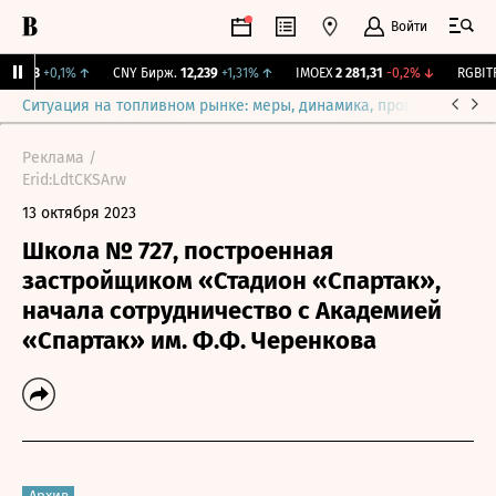
Войти
115,3
+0,1%
↑
CNY Бирж.
12,239
+1,31%
↑
IMOEX
2 281,31
-0,2%
↓
RGBITR
Ситуация на топливном рынке: меры, динамика, прогнозы
Выб
Реклама /
Erid:LdtCKSArw
13 октября 2023
Школа № 727, построенная
застройщиком «Стадион «Спартак»,
начала сотрудничество с Академией
«Спартак» им. Ф.Ф. Черенкова
Архив