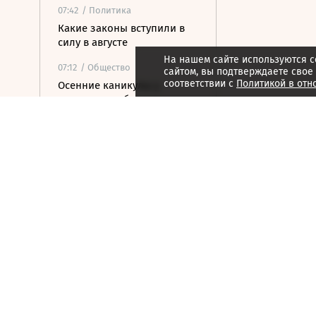
07:42
/ Политика
Какие законы вступили в
силу в августе
На нашем сайте используются c
07:12
/ Общество
сайтом, вы подтверждаете свое
соответствии с
Политикой в отн
Осенние каникулы у
школьников будут длиться
дольше зимних
06:55
/
Спорт
Валиева получила
нейтральный статус ISU,
Заболотный перешел в
медиаклуб Басты
06:54
/
Страна
Два человека погибли при
столкновении катеров на
Волге
06:45
/ Бизнес
Из-за жары Европа