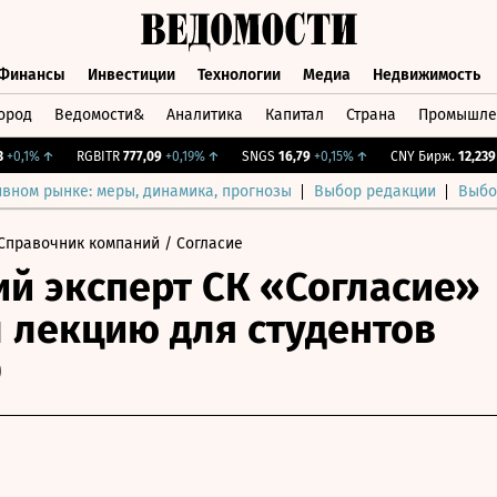
Финансы
Инвестиции
Технологии
Медиа
Недвижимость
ород
Ведомости&
Аналитика
Капитал
Страна
Промышле
а
Финансы
Инвестиции
Технологии
Медиа
Недвижимос
,1%
↑
RGBITR
777,09
+0,19%
↑
SNGS
16,79
+0,15%
↑
CNY Бирж.
12,239
+1,
ивном рынке: меры, динамика, прогнозы
Выбор редакции
Выбо
Справочник компаний
/ Согласие
й эксперт СК «Согласие»
 лекцию для студентов
О