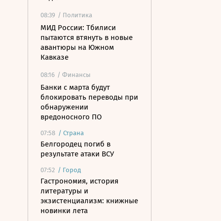
08:39
/ Политика
МИД России: Тбилиси
пытаются втянуть в новые
авантюры на Южном
Кавказе
08:16
/ Финансы
Банки с марта будут
блокировать переводы при
обнаружении
вредоносного ПО
07:58
/
Страна
Белгородец погиб в
результате атаки ВСУ
07:52
/
Город
Гастрономия, история
литературы и
экзистенциализм: книжные
новинки лета