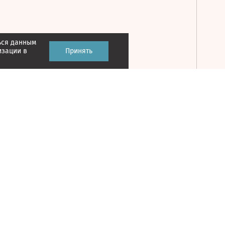
ься данным
Принять
изации в