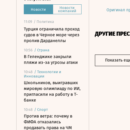
Новости
Новости
Оригинал п
компаний
11:09
/ Политика
Турция ограничила проход
ДРУГИЕ ПРЕ
судов в Черное море через
пролив Дарданеллы
10:56
/
Страна
В Геленджике закрыли
Показать ещ
пляжи из-за угрозы атаки
10:48
/
Технологии и
Инновации
Школьников, выигравших
мировую олимпиаду по ИИ,
пригласили на работу в Т-
банке
10:48
/
Спорт
Против ветра: почему в
ФИФА отказались
продавать права на ЧМ