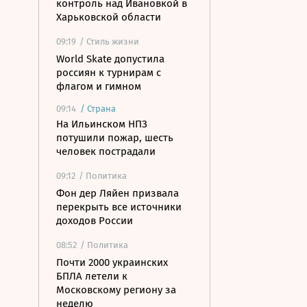
контроль над Ивановкой в
Харьковской области
09:19
/ Стиль жизни
World Skate допустила
россиян к турнирам с
флагом и гимном
09:14
/
Страна
На Ильинском НПЗ
потушили пожар, шесть
человек пострадали
09:12
/ Политика
Фон дер Ляйен призвала
перекрыть все источники
доходов России
08:52
/ Политика
Почти 2000 украинских
БПЛА летели к
Московскому региону за
неделю