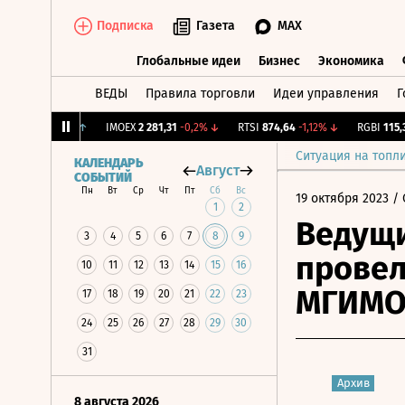
Подписка
Газета
MAX
Глобальные идеи
Бизнес
Экономика
ВЕДЫ
Правила торговли
Идеи управления
Г
Глобальные идеи
Бизнес
Экономик
2,239
+1,31%
↑
IMOEX
2 281,31
-0,2%
↓
RTSI
874,64
-1,12%
↓
RGBI
115,3
+0
Ситуация на топл
КАЛЕНДАРЬ
Август
СОБЫТИЙ
Пн
Вт
Ср
Чт
Пт
Сб
Вс
19 октября 2023
/ 
1
2
Ведущи
3
4
5
6
7
8
9
провел
10
11
12
13
14
15
16
МГИМ
17
18
19
20
21
22
23
24
25
26
27
28
29
30
31
Архив
8 августа 2026