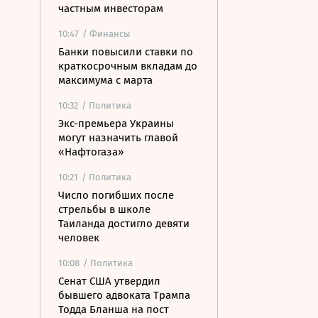
частным инвесторам
10:47
/ Финансы
Банки повысили ставки по
краткосрочным вкладам до
максимума с марта
10:32
/ Политика
Экс-премьера Украины
могут назначить главой
«Нафтогаза»
10:21
/ Политика
Число погибших после
стрельбы в школе
Таиланда достигло девяти
человек
10:08
/ Политика
Сенат США утвердил
бывшего адвоката Трампа
Тодда Бланша на пост