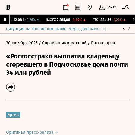
Войти
Бирж.
12,081
+0,76%
↑
IMOEX
2 285,88
-0,69%
↓
RTSI
884,56
-1,27%
↓
RGB
Ситуация на топливном рынке: меры, динамика, прогнозы
Выб
30 октября 2023
/ Справочник компаний
/ Росгосстрах
«Росгосстрах» выплатил владельцу
сгоревшего в Подмосковье дома почти
34 млн рублей
Архив
Оригинал пресс-релиза