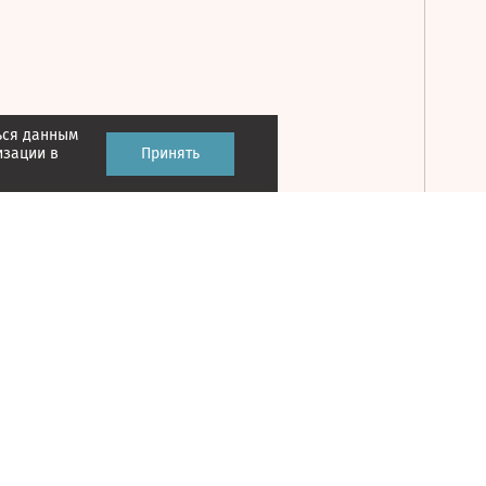
ься данным
Принять
изации в