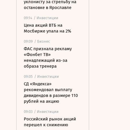
уклонисту за стрельбу на
остановке в Ярославле
09:14
/ Инвестиции
Цена акций ВТБ на
Мосбирже упала на 2%
09:09
/ Бизнес
ФАС признала рекламу
«Фонбет ТВ»
ненадлежащей из-за
образа тренера
09:05
/ Инвестиции
СД «Яндекса»
рекомендовал выплату
дивидендов в размере 110
рублей на акцию
09:03
/ Инвестиции
Российский рынок акций
перешел к снижению