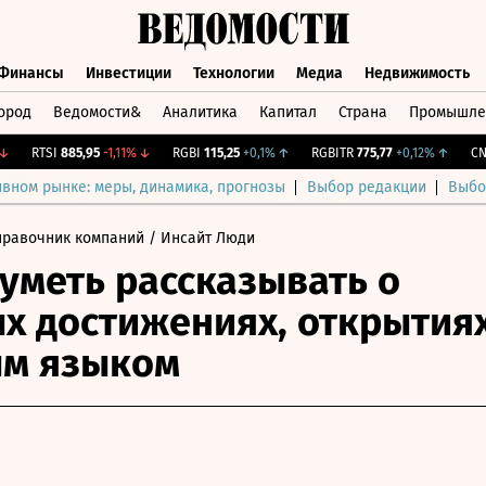
Финансы
Инвестиции
Технологии
Медиа
Недвижимость
ород
Ведомости&
Аналитика
Капитал
Страна
Промышле
а
Финансы
Инвестиции
Технологии
Медиа
Недвижимос
RTSI
885,95
-1,11%
↓
RGBI
115,25
+0,1%
↑
RGBITR
775,77
+0,12%
↑
CNY Б
ивном рынке: меры, динамика, прогнозы
Выбор редакции
Выбо
правочник компаний
/ Инсайт Люди
уметь рассказывать о
х достижениях, открытия
ым языком