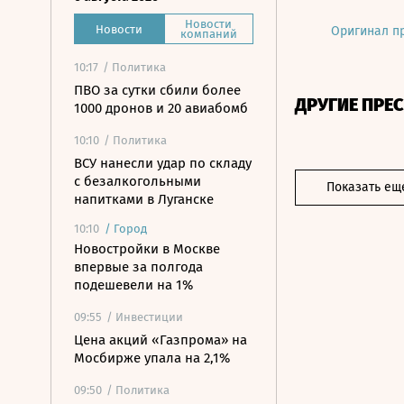
Новости
Новости
Оригинал п
компаний
10:17
/ Политика
ПВО за сутки сбили более
ДРУГИЕ ПРЕ
1000 дронов и 20 авиабомб
10:10
/ Политика
ВСУ нанесли удар по складу
с безалкогольными
Показать ещ
напитками в Луганске
10:10
/
Город
Новостройки в Москве
впервые за полгода
подешевели на 1%
09:55
/ Инвестиции
Цена акций «Газпрома» на
Мосбирже упала на 2,1%
09:50
/ Политика