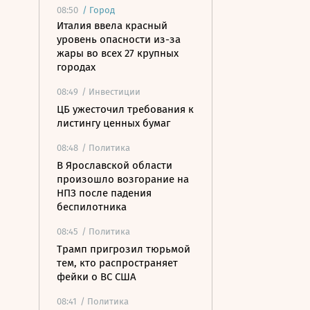
08:50
/
Город
Италия ввела красный
уровень опасности из-за
жары во всех 27 крупных
городах
08:49
/ Инвестиции
ЦБ ужесточил требования к
листингу ценных бумаг
08:48
/ Политика
В Ярославской области
произошло возгорание на
НПЗ после падения
беспилотника
08:45
/ Политика
Трамп пригрозил тюрьмой
тем, кто распространяет
фейки о ВС США
08:41
/ Политика