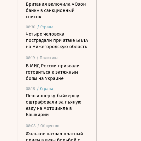
Британия включила «Озон
банк» в санкционный
список
08:30
/
Страна
Четыре человека
пострадали при атаке БПЛА
на Нижегородскую область
08:19
/ Политика
В МИД России призвали
готовиться к затяжным
боям на Украине
08:18
/
Страна
Пенсионерку-байкершу
оштрафовали за пьяную
езду на мотоцикле в
Башкирии
08:08
/ Общество
Фальков назвал платный
прием в вузы борьбой с