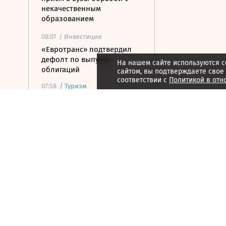
некачественным
образованием
08:07
/ Инвестиции
«Евротранс» подтвердил
дефолт по выпуску
На нашем сайте используются c
облигаций
сайтом, вы подтверждаете свое
соответствии с
Политикой в отн
07:58
/
Туризм
Исследование: ночь в
пятизвездочном отеле в
России подешевела на
10,6% за год
07:44
/
Город
Рынок недвижимости Дубая
в июле достиг $7,1 млрд
07:39
/ Бизнес
Хуснуллин предложил
проработать проект
железной дороги до