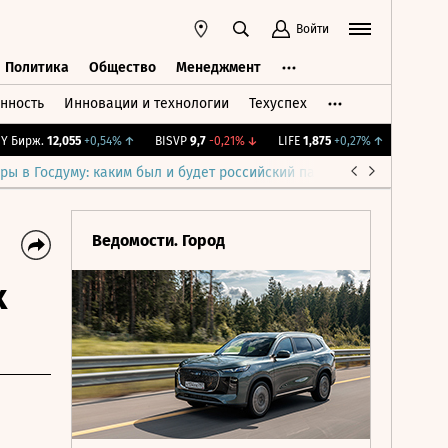
Войти
Политика
Общество
Менеджмент
нность
Инновации и технологии
Техуспех
ть
Политика
Общество
Менеджмент
ирж.
12,055
+0,54%
↑
BISVP
9,7
-0,21%
↓
LIFE
1,875
+0,27%
↑
IMOEX
2 276
ры в Госдуму: каким был и будет российский парламент
Война н
Ведомости. Город
х