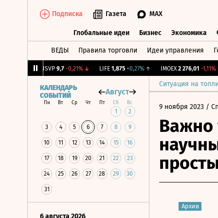
Подписка
Газета
MAX
Глобальные идеи
Бизнес
Экономика
ВЕДЫ
Правила торговли
Идеи управления
Г
Глобальные идеи
Бизнес
Экономик
0,54%
↑
BISVP
9,7
-0,21%
↓
LIFE
1,875
+0,27%
↑
IMOEX
2 276,01
-1,11%
↓
Ситуация на топл
КАЛЕНДАРЬ
Август
СОБЫТИЙ
Пн
Вт
Ср
Чт
Пт
Сб
Вс
9 ноября 2023
/ С
1
2
Важно 
3
4
5
6
7
8
9
научны
10
11
12
13
14
15
16
прост
17
18
19
20
21
22
23
24
25
26
27
28
29
30
31
Архив
6 августа 2026