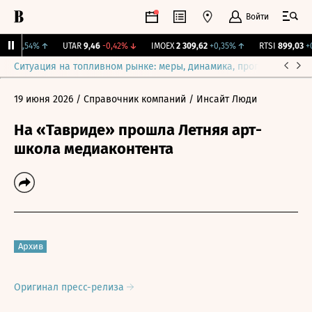
Войти
,6
+4,54%
↑
UTAR
9,46
-0,42%
↓
IMOEX
2 309,62
+0,35%
↑
RTSI
899,03
+0,
Ситуация на топливном рынке: меры, динамика, прогнозы
Выб
19 июня 2026
/ Справочник компаний
/ Инсайт Люди
На «Тавриде» прошла Летняя арт-
школа медиаконтента
Архив
Оригинал пресс-релиза