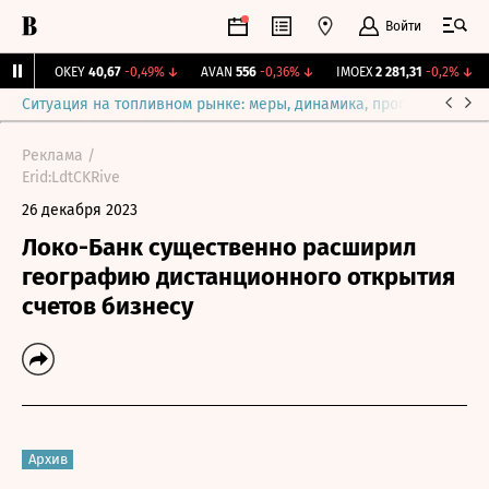
Войти
1%
↑
OKEY
40,67
-0,49%
↓
AVAN
556
-0,36%
↓
IMOEX
2 281,31
-0,2%
↓
Ситуация на топливном рынке: меры, динамика, прогнозы
Выб
Реклама /
Erid:LdtCKRive
26 декабря 2023
Локо-Банк существенно расширил
географию дистанционного открытия
счетов бизнесу
Архив