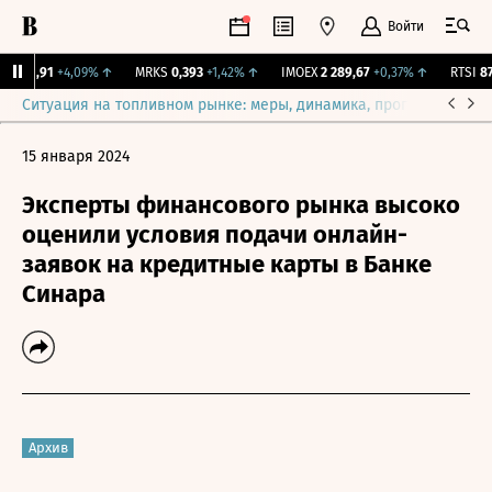
Войти
IFE
1,91
+4,09%
↑
MRKS
0,393
+1,42%
↑
IMOEX
2 289,67
+0,37%
↑
RTSI
877
Ситуация на топливном рынке: меры, динамика, прогнозы
Выб
15 января 2024
Эксперты финансового рынка высоко
оценили условия подачи онлайн-
заявок на кредитные карты в Банке
Синара
Архив