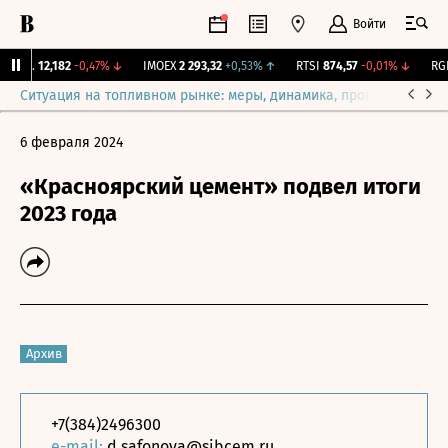
Войти
ирж.
12,182
-0,47%
↓
IMOEX
2 293,32
+0,53%
↑
RTSI
874,57
-0,01%
↓
RGBI
Ситуация на топливном рынке: меры, динамика, прогнозы
Выб
6 февраля 2024
«Красноярский цемент» подвел итоги
2023 года
Архив
+7(384)2496300
e-mail:
d.safonova@sibcem.ru