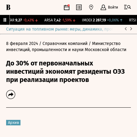
Войти
UTAR
9,27
-0,43%
↓
ARSA
7,42
-1,59%
↓
IMOEX
2 287,19
+0,06%
↑
RTSI
8
Ситуация на топливном рынке: меры, динамика, прогнозы
Выб
8 февраля 2024
/ Справочник компаний
/ Министерство
инвестиций, промышленности и науки Московской области
До 30% от первоначальных
инвестиций экономят резиденты ОЭЗ
при реализации проектов
Архив