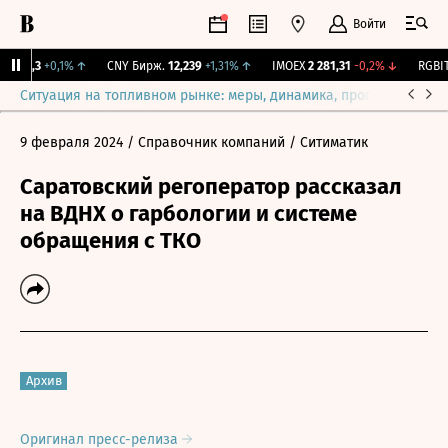
Войти
I
115,3
+0,1%
↑
CNY Бирж.
12,239
+1,31%
↑
IMOEX
2 281,31
-0,2%
↓
RGBITR
Ситуация на топливном рынке: меры, динамика, прогнозы
Выб
9 февраля 2024
/ Справочник компаний
/ Ситиматик
Саратовский регоператор рассказал
на ВДНХ о гарбологии и системе
обращения с ТКО
Архив
Оригинал пресс-релиза