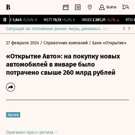
Войти
LIFE
1,845
+0,54%
↑
MSTT
76,15
+0,2%
↑
IMOEX
2 281,31
-0,2%
↓
RTSI
87
Ситуация на топливном рынке: меры, динамика, прогнозы
Выб
27 февраля 2024
/ Справочник компаний
/ Банк «Открытие»
«Открытие Авто»: на покупку новых
автомобилей в январе было
потрачено свыше 260 млрд рублей
Архив
Оригинал пресс-релиза