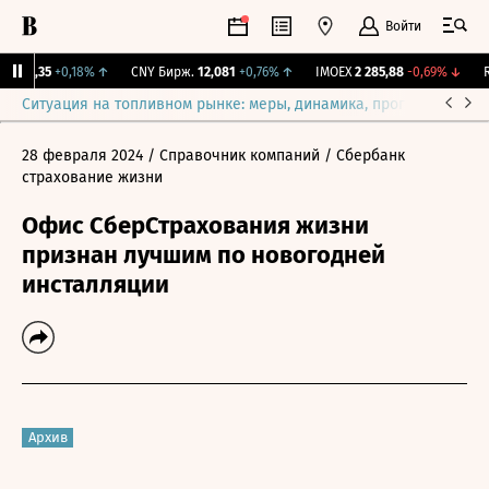
Войти
I
115,35
+0,18%
↑
CNY Бирж.
12,081
+0,76%
↑
IMOEX
2 285,88
-0,69%
↓
RG
Ситуация на топливном рынке: меры, динамика, прогнозы
Выб
28 февраля 2024
/ Справочник компаний
/ Сбербанк
страхование жизни
Офис СберСтрахования жизни
признан лучшим по новогодней
инсталляции
Архив