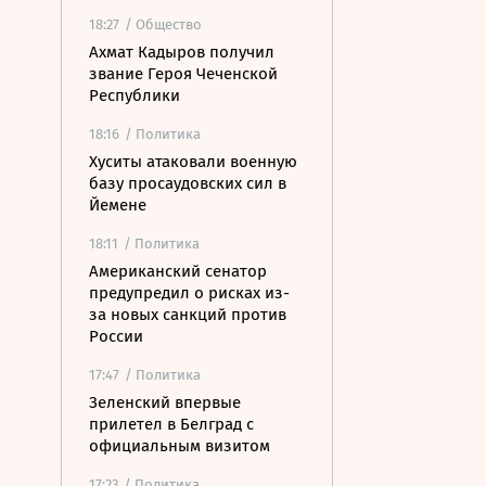
18:27
/ Общество
Ахмат Кадыров получил
звание Героя Чеченской
Республики
18:16
/ Политика
Хуситы атаковали военную
базу просаудовских сил в
Йемене
18:11
/ Политика
Американский сенатор
предупредил о рисках из-
за новых санкций против
России
17:47
/ Политика
Зеленский впервые
прилетел в Белград с
официальным визитом
17:23
/ Политика