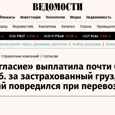
Финансы
Инвестиции
Технологии
Медиа
Недвижимость
ород
Ведомости&
Аналитика
Капитал
Страна
Промышле
а
Финансы
Инвестиции
Технологии
Медиа
Недвижимос
RGBI
115,17
-0,06%
↓
RGBITR
775,48
-0,03%
↓
GAZP
91,64
-1,66%
↓
C
ивном рынке: меры, динамика, прогнозы
Выбор редакции
Выбо
 Справочник компаний
/ Согласие
гласие» выплатила почти 
б. за застрахованный груз
й повредился при перево