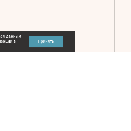
ься данным
Принять
изации в