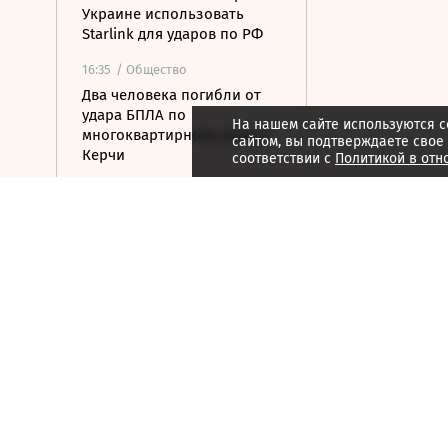
Украине использовать
Starlink для ударов по РФ
16:35
/ Общество
Два человека погибли от
удара БПЛА по
На нашем сайте используются c
многоквартирному дому в
сайтом, вы подтверждаете свое
Керчи
соответствии с
Политикой в отн
16:32
/ Бизнес
Сбор тепличных овощей в
РФ вырос на 3,5% до 1 млн
тонн
16:23
/ Политика
Суд США остановил проект
строительства бального
зала в Белом доме
16:11
/ Политика
СМИ: Иран хочет отмены
санкций США в обмен на