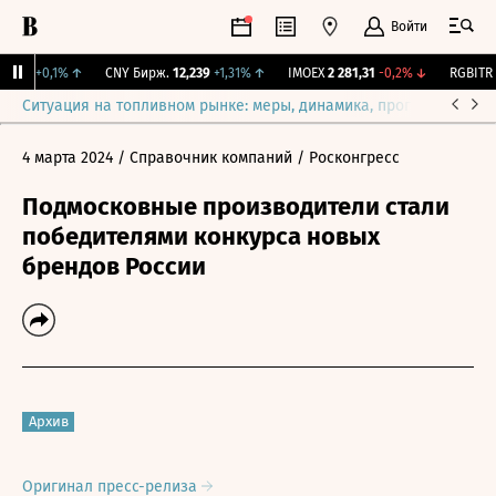
Войти
15,3
+0,1%
↑
CNY Бирж.
12,239
+1,31%
↑
IMOEX
2 281,31
-0,2%
↓
RGBITR
7
Ситуация на топливном рынке: меры, динамика, прогнозы
Выб
4 марта 2024
/ Справочник компаний
/ Росконгресс
Подмосковные производители стали
победителями конкурса новых
брендов России
Архив
Оригинал пресс-релиза